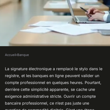
Accueil
›
Banque
BANQUE
Quelles sont les étapes pour
La signature électronique a remplacé le stylo dans le
registre, et les banques en ligne peuvent valider un
ouvrir un compte bancaire
compte professionnel en quelques heures. Pourtant,
professionnel ?
derrière cette simplicité apparente, se cache une
exigence administrative stricte. Ouvrir un compte
Corneille
•
10/04/2026 16:48
•
10 min de lecture
bancaire professionnel, ce n’est pas juste une